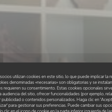
socios utilizan cookies en este sitio, lo que puede implicar la
okies denominadas «necesarias» son obligatorias y se instalan
s requieren su consentimiento. Estas cookies opcionales sirve
•
BATALHA
a audiencia del sitio, ofrecer funcionalidades (por ejemplo, re
r publicidad o contenidos personalizados. Haga clic en 'Acept
lizar' para gestionar sus preferencias. Puede cambiar sus opci
lic en el icono de cookie en la parte inferior izquierda de las