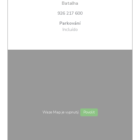
((otevře se v novém okně))
Batalha
926 217 600
Parkování
Incluído
Waze Map je vypnutý.
Povolit