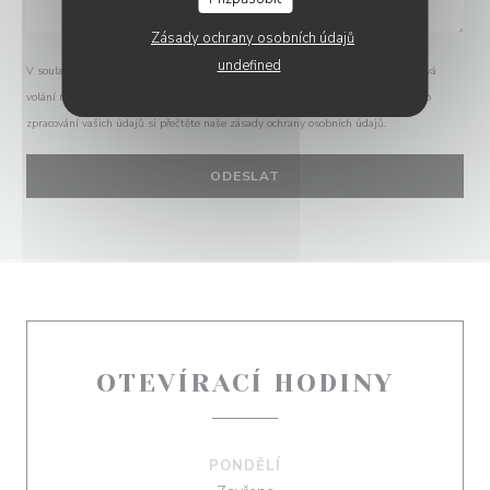
Zásady ochrany osobních údajů
undefined
V souladu se zákonem o ochraně spotřebitele máte právo odmítnout marketingová
volání registrací v Robinsonově seznamu:
robinsonseznam.cz
. Pro více informací o
zpracování vašich údajů si přečtěte naše
zásady ochrany osobních údajů
.
OTEVÍRACÍ HODINY
PONDĚLÍ