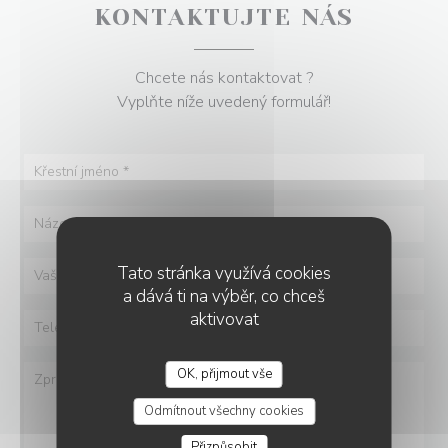
KONTAKTUJTE NÁS
Chcete nás kontaktovat ?
Vyplňte níže uvedený formulář!
Tato stránka využívá cookies
a dává ti na výběr, co chceš
aktivovat
OK, přijmout vše
Odmítnout všechny cookies
Přizpůsobit