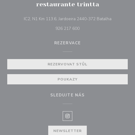
restaurante trintta
((otevře se 
IC2, N1 Km 113.6, Jardoeira 2440-372 Batalha
926 217 600
REZERVACE
REZERVOVAT STŮL
POUKAZY
SLEDUJTE NÁS
Instagram ((otevře se v novém o
NEWSLETTER