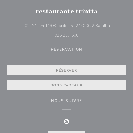
restaurante trintta
((ouvre une 
IC2, N1 Km 113.6, Jardoeira 2440-372 Batalha
926 217 600
RÉSERVATION
RÉSERVER
BONS CADEAUX
NOUS SUIVRE
Instagram ((ouvre une nouvelle f